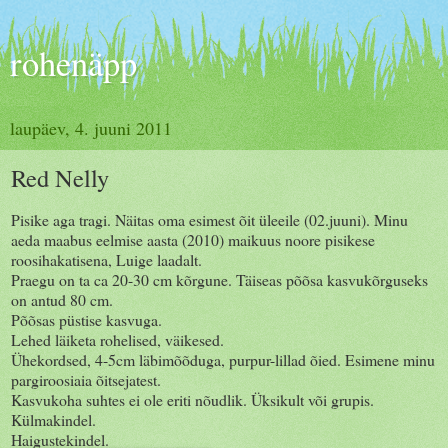
rohenäpp
laupäev, 4. juuni 2011
Red Nelly
Pisike aga tragi. Näitas oma esimest õit üleeile (02.juuni). Minu
aeda maabus eelmise aasta (2010) maikuus noore pisikese
roosihakatisena, Luige laadalt.
Praegu on ta ca 20-30 cm kõrgune. Täiseas põõsa kasvukõrguseks
on antud 80 cm.
Põõsas püstise kasvuga.
Lehed läiketa rohelised, väikesed.
Ühekordsed, 4-5cm läbimõõduga, purpur-lillad õied. Esimene minu
pargiroosiaia õitsejatest.
Kasvukoha suhtes ei ole eriti nõudlik. Üksikult või grupis.
Külmakindel.
Haigustekindel.